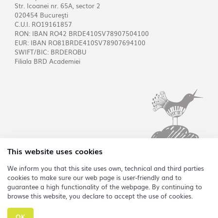
Str. Icoanei nr. 65A, sector 2
020454 Bucureşti
C.U.I. RO19161857
RON: IBAN RO42 BRDE410SV78907504100
EUR: IBAN RO81BRDE410SV78907694100
SWIFT/BIC: BRDEROBU
Filiala BRD Academiei
This website uses cookies
We inform you that this site uses own, technical and third parties
cookies to make sure our web page is user-friendly and to
EN
guarantee a high functionality of the webpage. By continuing to
browse this website, you declare to accept the use of cookies.
Copyright @2026 Asociația Sonoro
OK