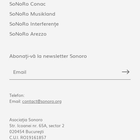
SoNoRo Conac
SoNoRo Musikland
SoNoRo Interferențe
SoNoRo Arezzo
Abonați-vă la newsletter Sonoro
Telefon:
Email:
contact@sonoro.org
Asociația Sonoro
Str. Icoanei nr. 65A, sector 2
020454 Bucureşti
C.U.I. RO19161857