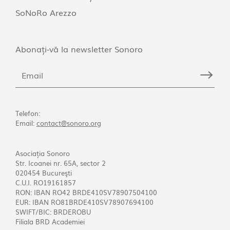
SoNoRo Arezzo
Abonați-vă la newsletter Sonoro
Telefon:
Email:
contact@sonoro.org
Asociația Sonoro
Str. Icoanei nr. 65A, sector 2
020454 Bucureşti
C.U.I. RO19161857
RON: IBAN RO42 BRDE410SV78907504100
EUR: IBAN RO81BRDE410SV78907694100
SWIFT/BIC: BRDEROBU
Filiala BRD Academiei