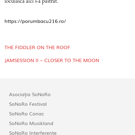
locuiască aici s-a păstrat.
https://porumbacu216.ro/
THE FIDDLER ON THE ROOF
JAMSESSION II – CLOSER TO THE MOON
Asociația SoNoRo
SoNoRo Festival
SoNoRo Conac
SoNoRo Musikland
SoNoRo Interferențe