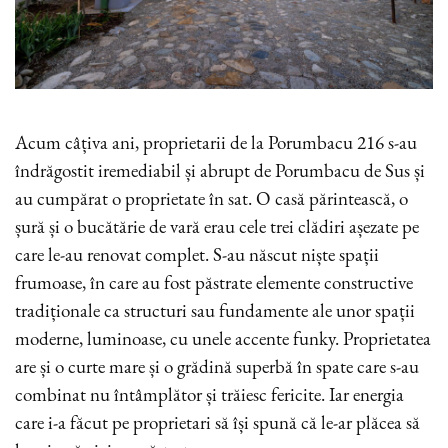
Acum câțiva ani, proprietarii de la Porumbacu 216 s-au
îndrăgostit iremediabil și abrupt de Porumbacu de Sus și
au cumpărat o proprietate în sat. O casă părintească, o
șură și o bucătărie de vară erau cele trei clădiri așezate pe
care le-au renovat complet. S-au născut niște spații
frumoase, în care au fost păstrate elemente constructive
tradiționale ca structuri sau fundamente ale unor spații
moderne, luminoase, cu unele accente funky. Proprietatea
are și o curte mare și o grădină superbă în spate care s-au
combinat nu întâmplător și trăiesc fericite. Iar energia
care i-a făcut pe proprietari să își spună că le-ar plăcea să