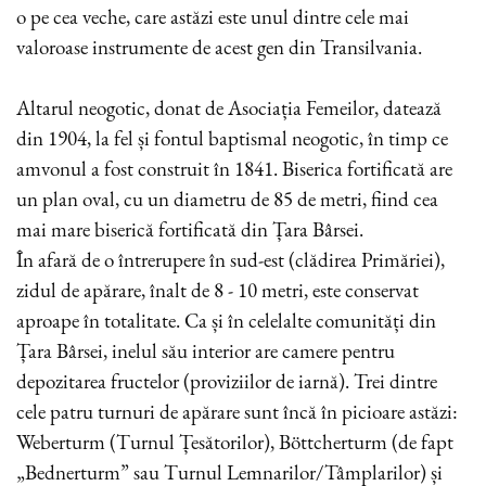
o pe cea veche, care astăzi este unul dintre cele mai
valoroase instrumente de acest gen din Transilvania.
Altarul neogotic, donat de Asociația Femeilor, datează
din 1904, la fel și fontul baptismal neogotic, în timp ce
amvonul a fost construit în 1841. Biserica fortificată are
un plan oval, cu un diametru de 85 de metri, fiind cea
mai mare biserică fortificată din Țara Bârsei.
În afară de o întrerupere în sud-est (clădirea Primăriei),
zidul de apărare, înalt de 8 - 10 metri, este conservat
aproape în totalitate. Ca și în celelalte comunități din
Țara Bârsei, inelul său interior are camere pentru
depozitarea fructelor (proviziilor de iarnă). Trei dintre
cele patru turnuri de apărare sunt încă în picioare astăzi:
Weberturm (Turnul Țesătorilor), Böttcherturm (de fapt
„Bednerturm” sau Turnul Lemnarilor/Tâmplarilor) și