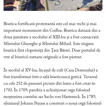
Biserica fortificată protestantă este cel mai vechi și mai
important monument din Codlea. Biserica datează din a
doua jumătate a secolului al XIII-lea și a fost consacrată
Sfântului Gheorghe și Sfântului Mihail. Este singura
biserică fără clopotniță din Țara Bârsei. Doar portalul de
vest al bisericii romane originale a fost păstrat.
În secolul al XV-lea, lăcașul de cult (Casa Domnului) a
fost transformat într-o sală bisericească gotică. Tavanul
cu cele 252 de panouri pictate din lemn a fost creat în
1702. În 1709, parohia a achiziționat orga folosind
moștenirea contelui sas Sachs von Harteneck. În 1789,
silezianul Johann Prause a construit o nouă orgă folosind-