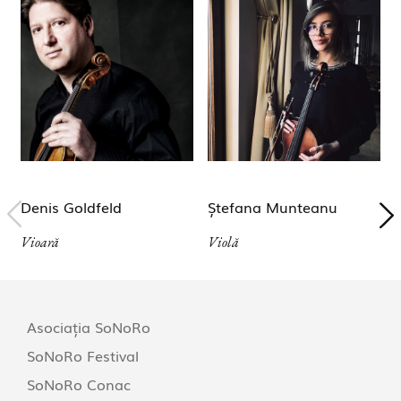
Denis Goldfeld
Ștefana Munteanu
Vioară
Violă
V
Asociația SoNoRo
SoNoRo Festival
SoNoRo Conac