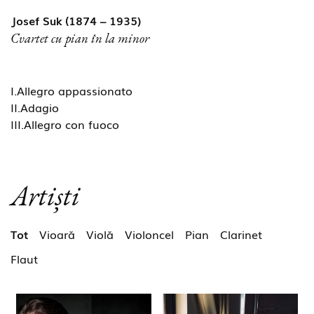
Josef Suk (1874 – 1935)
Cvartet cu pian în la minor
I.Allegro appassionato
II.Adagio
III.Allegro con fuoco
Artiști
Tot
Vioară
Violă
Violoncel
Pian
Clarinet
Flaut