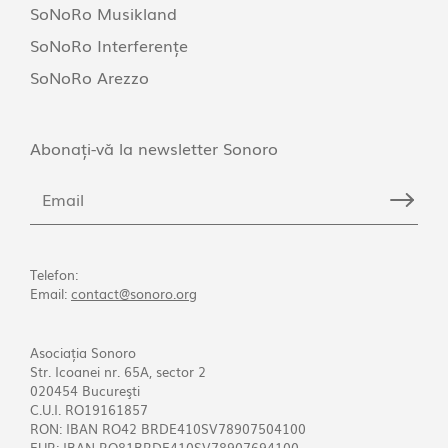
SoNoRo Musikland
SoNoRo Interferențe
SoNoRo Arezzo
Abonați-vă la newsletter Sonoro
Telefon:
Email:
contact@sonoro.org
Asociația Sonoro
Str. Icoanei nr. 65A, sector 2
020454 Bucureşti
C.U.I. RO19161857
RON: IBAN RO42 BRDE410SV78907504100
EUR: IBAN RO81BRDE410SV78907694100