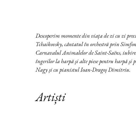
Descoperim momente din viața de zi cu zi pre
Tchaikovsky, cântatul în orchestră prin Simfo
Carnavalul Animalelor de Saint-Saëns, iubire
îngerilor la harpă și alte piese pentru harpă ș
Nagy și cu pianistul Ioan-Dragoș Dimitriu.
Artiști