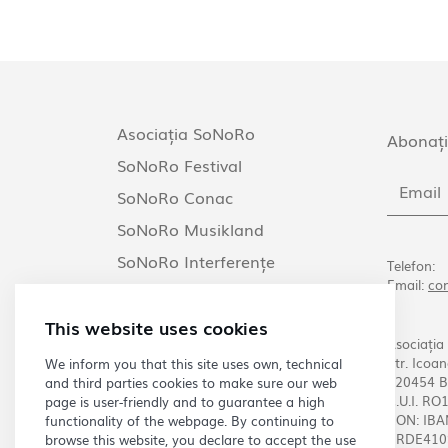
Asociația SoNoRo
Abonați
SoNoRo Festival
SoNoRo Conac
SoNoRo Musikland
SoNoRo Interferențe
Telefon:
Email:
co
SoNoRo Arezzo
This website uses cookies
Asociația
Str. Icoan
We inform you that this site uses own, technical
020454 B
and third parties cookies to make sure our web
C.U.I. R
page is user-friendly and to guarantee a high
RON: IB
functionality of the webpage. By continuing to
BRDE410
browse this website, you declare to accept the use