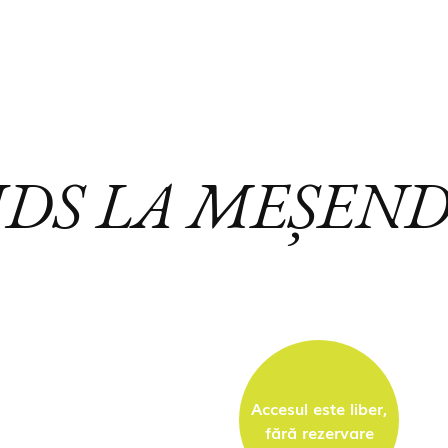
IDS LA MEȘEN
Accesul este liber,
fără rezervare