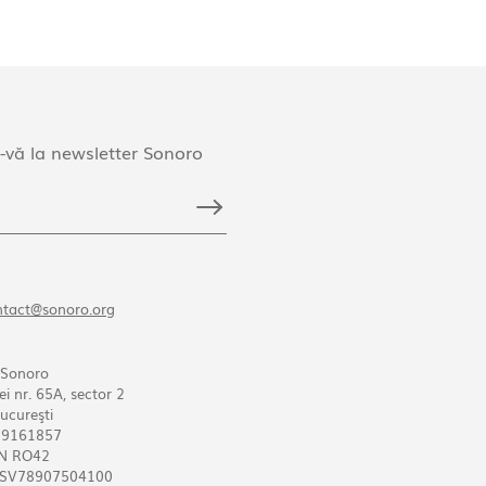
-vă la newsletter Sonoro
ntact@sonoro.org
 Sonoro
ei nr. 65A, sector 2
ucureşti
O19161857
AN RO42
SV78907504100