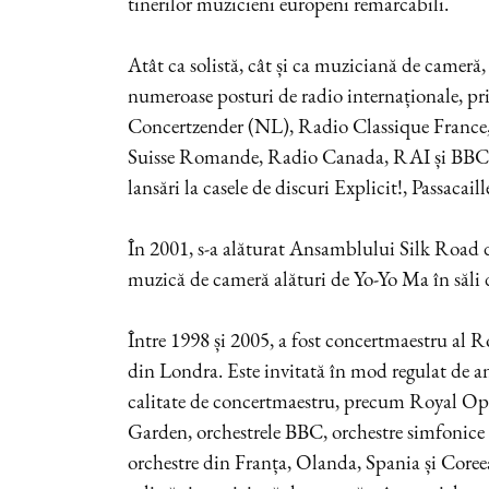
tinerilor muzicieni europeni remarcabili.
Atât ca solistă, cât și ca muziciană de cameră,
numeroase posturi de radio internaționale, pr
Concertzender (NL), Radio Classique France
Suisse Romande, Radio Canada, RAI și BBC. 
lansări la casele de discuri Explicit!, Passacail
În 2001, s-a alăturat Ansamblului Silk Road 
muzică de cameră alături de Yo-Yo Ma în săli 
Între 1998 și 2005, a fost concertmaestru al
din Londra. Este invitată în mod regulat de 
calitate de concertmaestru, precum Royal O
Garden, orchestrele BBC, orchestre simfonice 
orchestre din Franța, Olanda, Spania și Coreea