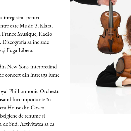
 a înregistrat pentru
intre care Musiq'3, Klara,
, France Musique, Radio
Discografia sa include
le și Fuga Libera.
din New York, interpretând
de concert din întreaga lume.
 Royal Philharmonic Orchestra
ansambluri importante în
pera House din Covent
belgiene de renume și
 de Sud. Activitatea sa ca