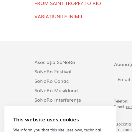
FROM SAINT TROPEZ TO RIO
VARIAȚIUNILE INIMII
Asociația SoNoRo
Abonați
SoNoRo Festival
SoNoRo Conac
SoNoRo Musikland
SoNoRo Interferențe
Telefon:
Email:
co
SoNoRo Arezzo
This website uses cookies
Asociația
Str. Icoan
We inform you that this site uses own, technical