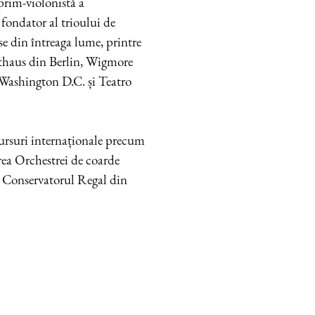
 prim-violonistă a
ondator al trioului de
se din întreaga lume, printre
haus din Berlin, Wigmore
Washington D.C. și Teatro
cursuri internaționale precum
ea Orchestrei de coarde
la Conservatorul Regal din